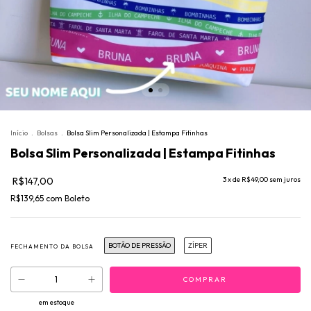
Início
.
Bolsas
.
Bolsa Slim Personalizada | Estampa Fitinhas
Bolsa Slim Personalizada | Estampa Fitinhas
R$147,00
3
x de
R$49,00
sem juros
R$139,65
com
Boleto
BOTÃO DE PRESSÃO
ZÍPER
FECHAMENTO DA BOLSA
em estoque