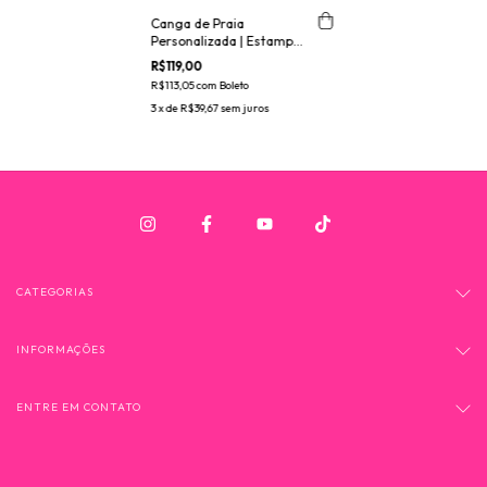
Canga de Praia
Personalizada | Estampa
Fitinhas
R$119,00
R$113,05
com
Boleto
3
x de
R$39,67
sem juros
CATEGORIAS
INFORMAÇÕES
ENTRE EM CONTATO