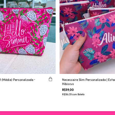
 (Média) Personalizada •
Necessaire Slim Personalizada | Est
Hibiscus
R$59,00
R$56,05
com
Boleto