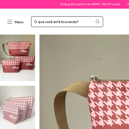
Frete grátis a partir de R$599* | 5% OFF no pix
Frete grátis a par
Menu