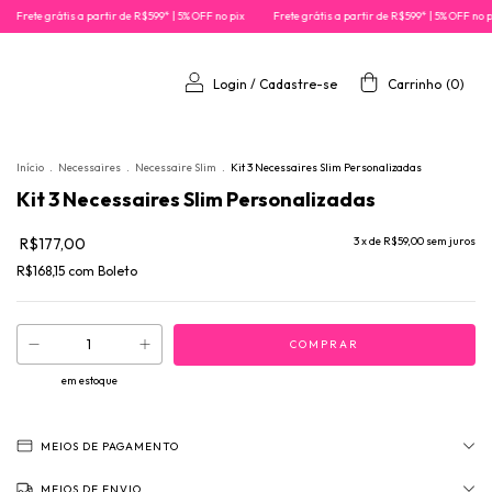
 partir de R$599* | 5% OFF no pix
Frete grátis a partir de R$599* | 5% OFF no pix
Frete grá
Login
/
Cadastre-se
Carrinho
(
0
)
Início
.
Necessaires
.
Necessaire Slim
.
Kit 3 Necessaires Slim Personalizadas
Kit 3 Necessaires Slim Personalizadas
R$177,00
3
x de
R$59,00
sem juros
R$168,15
com
Boleto
em estoque
MEIOS DE PAGAMENTO
MEIOS DE ENVIO