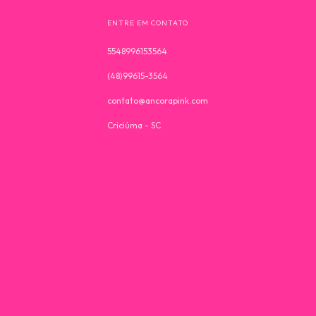
ENTRE EM CONTATO
5548996153564
(48)99615-3564
contato@ancorapink.com
Criciúma - SC